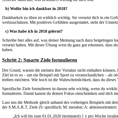
b) Wofür bin ich dankbar in 2018?
Dankbarkeit zu üben ist wirklich wichtig. Sie versetzt dich in ein Gef
wertzuschätzen. Mit positiven Gefühlen ausgestattet, steht der Umse
c) Was habe ich in 2018 gelernt?
Schreibe hier alles auf, was deiner Meinung nach dazu beigetragen
versetzt haben. Mit dieser Übung wirst du ganz gut erkennen, dass du
haben.
Schritt 2: Smarte Ziele formulieren
Der Grund, warum die meisten ihre Vorsätze nicht einhalten können, li
Ziel ist es so – um ein Beispiel mit Sport zu veranschaulichen – als 
treiben möchtest. Wie hoch ist die Wahrscheinlichkeit, dass du dieses 
Spezifische Ziele formulieren ist darum sehr wichtig, wenn du wirk
formulieren. Damit kannst du deinen Fokus einschränken und dich men
Lass uns die Methode gleich anhand des vorherigen Beispiels mit de
der S.M.A.R.T. Ziele (S: spezifisch; M: messbar; A: aktionsorientiert;
„Ich will bis zum 01.01.2020 (terminiert) 1 x pro Woche (realist