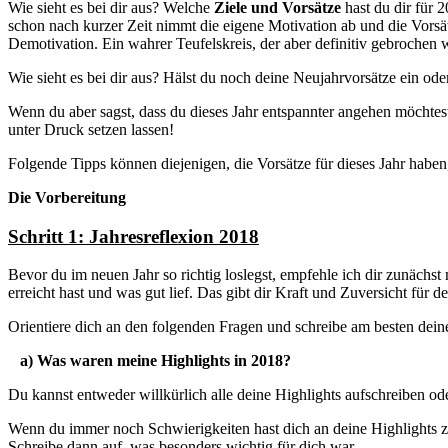
Wie sieht es bei dir aus? Welche
Ziele und Vorsätze
hast du dir für 
schon nach kurzer Zeit nimmt die eigene Motivation ab und die Vorsät
Demotivation. Ein wahrer Teufelskreis, der aber definitiv gebrochen
Wie sieht es bei dir aus? Hälst du noch deine Neujahrvorsätze ein od
Wenn du aber sagst, dass du dieses Jahr entspannter angehen möchtes
unter Druck setzen lassen!
Folgende Tipps können diejenigen, die Vorsätze für dieses Jahr habe
Die Vorbereitung
Schritt 1: Jahresreflexion 2018
Bevor du im neuen Jahr so richtig loslegst, empfehle ich dir zunächst
erreicht hast und was gut lief. Das gibt dir Kraft und Zuversicht für d
Orientiere dich an den folgenden Fragen und schreibe am besten dein
a) Was waren meine Highlights in 2018?
Du kannst entweder willkürlich alle deine Highlights aufschreiben od
Wenn du immer noch Schwierigkeiten hast dich an deine Highlights z
Schreibe dann auf, was besonders wichtig für dich war.