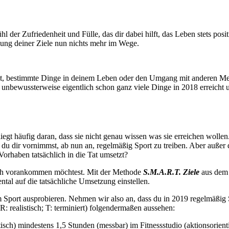
ühl der Zufriedenheit und Fülle, das dir dabei hilft, das Leben stets po
tzung deiner Ziele nun nichts mehr im Wege.
 hat, bestimmte Dinge in deinem Leben oder den Umgang mit anderen Me
 unbewussterweise eigentlich schon ganz viele Dinge in 2018 erreicht 
egt häufig daran, dass sie nicht genau wissen was sie erreichen wollen.
ob du dir vornimmst, ab nun an, regelmäßig Sport zu treiben. Aber auße
Vorhaben tatsächlich in die Tat umsetzt?
lich vorankommen möchtest. Mit der Methode
S.M.A.R.T. Ziele
aus dem 
tal auf die tatsächliche Umsetzung einstellen.
m Sport ausprobieren. Nehmen wir also an, dass du in 2019 regelmäßig
 R: realistisch; T: terminiert) folgendermaßen aussehen:
isch) mindestens 1,5 Stunden (messbar) im Fitnessstudio (aktionsorienti