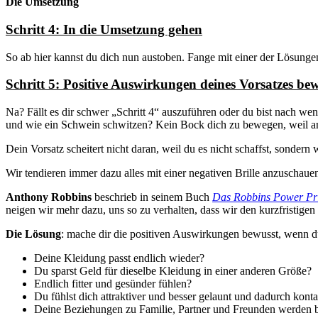
Die Umsetzung
Schritt 4: In die Umsetzung gehen
So ab hier kannst du dich nun austoben. Fange mit einer der Lösunge
Schritt 5: Positive Auswirkungen deines Vorsatzes b
Na? Fällt es dir schwer „Schritt 4“ auszuführen oder du bist nach we
und wie ein Schwein schwitzen? Kein Bock dich zu bewegen, weil a
Dein Vorsatz scheitert nicht daran, weil du es nicht schaffst, sondern 
Wir tendieren immer dazu alles mit einer negativen Brille anzuschauen
Anthony Robbins
beschrieb in seinem Buch
Das Robbins Power Prin
neigen wir mehr dazu, uns so zu verhalten, dass wir den kurzfristigen 
Die Lösung
: mache dir die positiven Auswirkungen bewusst, wenn du
Deine Kleidung passt endlich wieder?
Du sparst Geld für dieselbe Kleidung in einer anderen Größe?
Endlich fitter und gesünder fühlen?
Du fühlst dich attraktiver und besser gelaunt und dadurch konta
Deine Beziehungen zu Familie, Partner und Freunden werden be