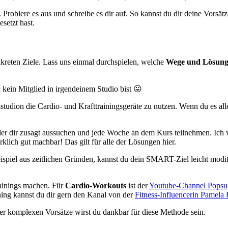
Probiere es aus und schreibe es dir auf. So kannst du dir deine Vorsät
 gesetzt hast.
kreten Ziele. Lass uns einmal durchspielen, welche
Wege und Lösun
 kein Mitglied in irgendeinem Studio bist 😛
studion die Cardio- und Krafttrainingsgeräte zu nutzen. Wenn du es all
r dir zusagt aussuchen und jede Woche an dem Kurs teilnehmen. Ich weiß
lich gut machbar! Das gilt für alle der Lösungen hier.
Beispiel aus zeitlichen Gründen, kannst du dein SMART-Ziel leicht modif
rainings machen. Für
Cardio-Workouts
ist der
Youtube-Channel Popsu
ing kannst du dir gern den Kanal von der
Fitness-Influencerin Pamela 
iner komplexen Vorsätze wirst du dankbar für diese Methode sein.