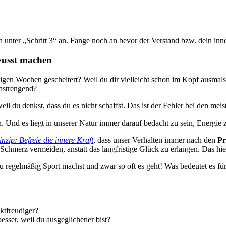
n unter „Schritt 3“ an. Fange noch an bevor der Verstand bzw. dein in
ewusst machen
nigen Wochen gescheitert? Weil du dir vielleicht schon im Kopf ausmal
nstrengend?
weil du denkst, dass du es nicht schaffst. Das ist der Fehler bei den me
. Und es liegt in unserer Natur immer darauf bedacht zu sein, Energie 
zip: Befreie die innere Kraft
, dass unser Verhalten immer nach den
Pr
Schmerz vermeiden, anstatt das langfristige Glück zu erlangen. Das hier
 regelmäßig Sport machst und zwar so oft es geht! Was bedeutet es für
ktfreudiger?
sser, weil du ausgeglichener bist?